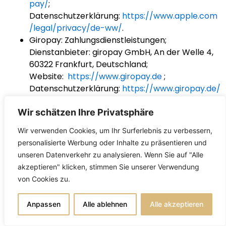
pay/
;
Datenschutzerklärung:
https://www.apple.com
/legal/privacy/de-ww/
.
Giropay: Zahlungsdienstleistungen;
Dienstanbieter: giropay GmbH, An der Welle 4,
60322 Frankfurt, Deutschland;
Website:
https://www.giropay.de
;
Datenschutzerklärung:
https://www.giropay.de/
rechtliches/datenschutzerklaerung/
.
Google Pay: Zahlungsdienstleistungen;
Wir schätzen Ihre Privatsphäre
Dienstanbieter: Google Ireland Limited, Gordon
Wir verwenden Cookies, um Ihr Surferlebnis zu verbessern,
House, Barrow Street, Dublin 4, Irland,
personalisierte Werbung oder Inhalte zu präsentieren und
Mutterunternehmen: Google LLC, 1600
unseren Datenverkehr zu analysieren. Wenn Sie auf "Alle
Amphitheatre Parkway, Mountain View, CA
akzeptieren" klicken, stimmen Sie unserer Verwendung
94043, USA;
von Cookies zu.
Website:
https://pay.google.com/intl/de_de/a
bout/
;
Anpassen
Alle ablehnen
Alle akzeptieren
Datenschutzerklärung:
https://policies.google.c
om/privacy
.