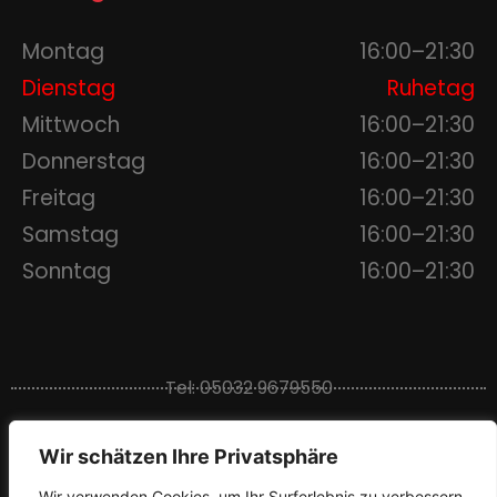
Montag
16:00–21:30
Dienstag
Ruhetag
Mittwoch
16:00–21:30
Donnerstag
16:00–21:30
Freitag
16:00–21:30
Samstag
16:00–21:30
Sonntag
16:00–21:30
Tel: 05032 9679550
Landwehr 26
•
31535 Neustadt am Rübenberge
Wir schätzen Ihre Privatsphäre
Wir verwenden Cookies, um Ihr Surferlebnis zu verbessern,