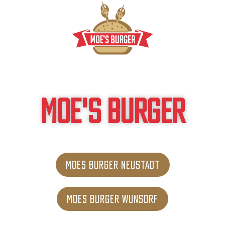
Skip
to
content
MOE'S BURGER
MOES BURGER NEUSTADT
MOES BURGER WUNSORF